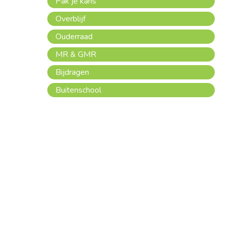
Pak je kans
Overblijf
Ouderraad
MR & GMR
Bijdragen
Buitenschool